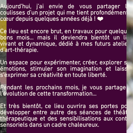
Aujourd’hui, j’ai envie de vous partager les
coulisses d’un projet qui me tient profondément à
cœur depuis quelques années déjà ! ❤️
Ce lieu est encore brut, en travaux pour quelques
bons mois… mais il deviendra bientôt un lieu
vivant et dynamique, dédié à mes futurs ateliers
d’art-thérapie.
Un espace pour expérimenter, créer, explorer ses
émotions, stimuler son imagination et laisser
s’exprimer sa créativité en toute liberté.
Pendant les prochains mois, je vous partagerai
l’évolution de cette transformation…
Et très bientôt, ce lieu ouvrira ses portes pour
développer entre autre des séances de théâtre
thérapeutique et des sensibilisations aux contes
sensoriels dans un cadre chaleureux.