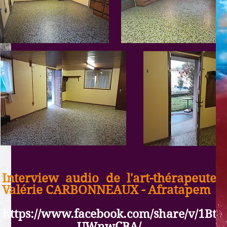
Interview audio de l'art-thérapeute
Valérie CARBONNEAUX - Afratapem
https://www.facebook.com/share/v/1Bt
UWnwCBA/