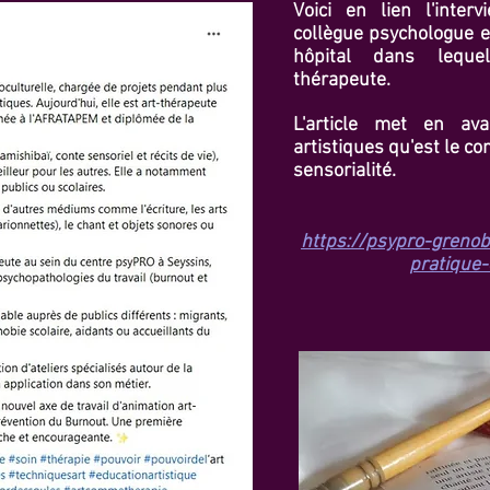
Voici en lien l'inter
collègue psychologue e
hôpital dans leque
thérapeute.
L'article met en a
artistiques qu'est le con
sensorialité.
https://psypro-grenob
pratique-