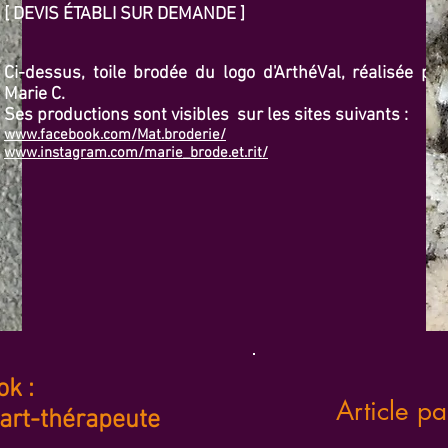
[ DEVIS ÉTABLI SUR DEMANDE ]
Ci-dessus, toile brodée du logo d'ArthéVal, réalisée par
Marie C.
Ses productions sont visibles sur les sites suivants :
www.facebook.com/Mat.broderie/
www.instagram.com/marie_brode.et.rit/
k :
Article pa
 art-thérapeute